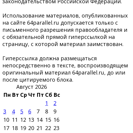
законодательством Российской Федерации.
Использование материалов, опубликованных
на сайте 64parallel.ru допускается только с
письменного разрешения правообладателя и
с обязательной прямой гиперссылкой на
страницу, с которой материал заимствован.
Гиперссылка должна размещаться
непосредственно в тексте, воспроизводящем
оригинальный материал 64parallel.ru, до или
после цитируемого блока.
Август 2026
Пн
Вт
Ср
Чт
Пт
Сб
Вс
1
2
3
4
5
6
7
8
9
10
11
12
13
14
15
16
17
18
19
20
21
22
23