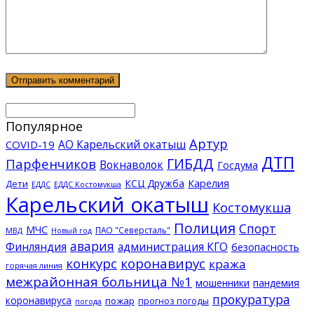
Популярное
Артур
АО Карельский окатыш
COVID-19
ДТП
ГИБДД
Парфенчиков
Вокнаволок
Госдума
КСЦ Дружба
Карелия
Дети
ЕДДС Костомукша
ЕДДС
Карельский окатыш
Костомукша
Полиция
Спорт
МЧС
ПАО "Северсталь"
МВД
Новый год
авария
Финляндия
администрация КГО
безопасность
конкурс
коронавирус
кража
горячая линия
межрайонная больница №1
мошенники
пандемия
прокуратура
коронавируса
пожар
прогноз погоды
погода