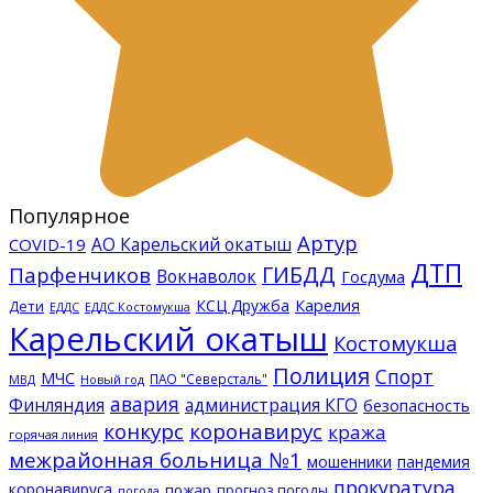
Популярное
Артур
АО Карельский окатыш
COVID-19
ДТП
ГИБДД
Парфенчиков
Вокнаволок
Госдума
КСЦ Дружба
Карелия
Дети
ЕДДС Костомукша
ЕДДС
Карельский окатыш
Костомукша
Полиция
Спорт
МЧС
ПАО "Северсталь"
МВД
Новый год
авария
Финляндия
администрация КГО
безопасность
конкурс
коронавирус
кража
горячая линия
межрайонная больница №1
мошенники
пандемия
прокуратура
коронавируса
пожар
прогноз погоды
погода