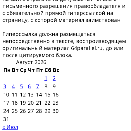
письменного разрешения правообладателя и
с обязательной прямой гиперссылкой на
страницу, с которой материал заимствован.
Гиперссылка должна размещаться
непосредственно в тексте, воспроизводящем
оригинальный материал 64parallel.ru, до или
после цитируемого блока.
Август 2026
Пн
Вт
Ср
Чт
Пт
Сб
Вс
1
2
3
4
5
6
7
8
9
10
11
12
13
14
15
16
17
18
19
20
21
22
23
24
25
26
27
28
29
30
31
« Июл