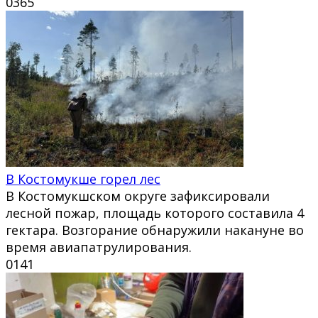
0
365
В Костомукше горел лес
В Костомукшском округе зафиксировали
лесной пожар, площадь которого составила 4
гектара. Возгорание обнаружили накануне во
время авиапатрулирования.
0
141