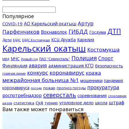
Популярное
Артур
АО Карельский окатыш
COVID-19
ДТП
ГИБДД
Парфенчиков
Вокнаволок
Госдума
КСЦ Дружба
Карелия
Дети
ЕДДС Костомукша
ЕДДС
Карельский окатыш
Костомукша
Полиция
Спорт
МЧС
ПАО "Северсталь"
МВД
Новый год
авария
Финляндия
администрация КГО
безопасность
конкурс
коронавирус
кража
горячая линия
межрайонная больница №1
мошенники
пандемия
прокуратура
коронавируса
пожар
прогноз погоды
погода
северсталь
роспотребнадзор
соревнования
спортивная
суд
штраф
уголовное дело
школа
статистика
турнир
школа
Вам также может понравиться