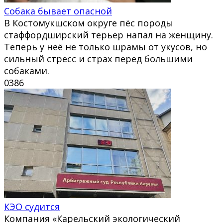
Собака бывает опасной
В Костомукшском округе пёс породы
стаффордширский терьер напал на женщину.
Теперь у неё не только шрамы от укусов, но
сильный стресс и страх перед большими
собаками.
0
386
КЭО судится
Компания «Карельский экологический