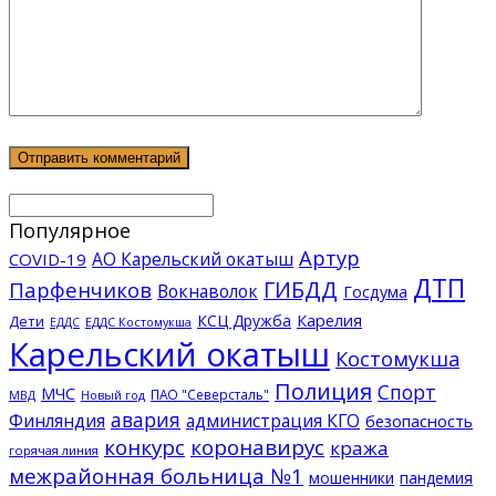
Популярное
Артур
АО Карельский окатыш
COVID-19
ДТП
ГИБДД
Парфенчиков
Вокнаволок
Госдума
КСЦ Дружба
Карелия
Дети
ЕДДС Костомукша
ЕДДС
Карельский окатыш
Костомукша
Полиция
Спорт
МЧС
ПАО "Северсталь"
МВД
Новый год
авария
Финляндия
администрация КГО
безопасность
конкурс
коронавирус
кража
горячая линия
межрайонная больница №1
мошенники
пандемия