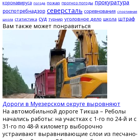
прокуратура
коронавируса
пожар
прогноз погоды
погода
северсталь
роспотребнадзор
соревнования
спортивная
суд
штраф
уголовное дело
школа
статистика
турнир
школа
Вам также может понравиться
Дороги в Муезерском округе выровняют
На автомобильной дороге Тикша – Реболы
начались работы: на участках с 1-го по 24-й и с
31-го по 48-й километр выборочно
устраивают выравнивающие слои из песчано-