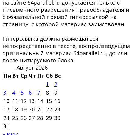
на сайте 64parallel.ru допускается только с
письменного разрешения правообладателя и
с обязательной прямой гиперссылкой на
страницу, с которой материал заимствован.
Гиперссылка должна размещаться
непосредственно в тексте, воспроизводящем
оригинальный материал 64parallel.ru, до или
после цитируемого блока.
Август 2026
Пн
Вт
Ср
Чт
Пт
Сб
Вс
1
2
3
4
5
6
7
8
9
10
11
12
13
14
15
16
17
18
19
20
21
22
23
24
25
26
27
28
29
30
31
« Июл