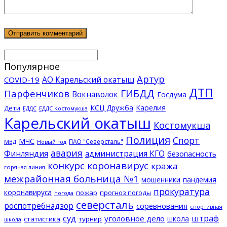
Популярное
Артур
АО Карельский окатыш
COVID-19
ДТП
ГИБДД
Парфенчиков
Вокнаволок
Госдума
КСЦ Дружба
Карелия
Дети
ЕДДС Костомукша
ЕДДС
Карельский окатыш
Костомукша
Полиция
Спорт
МЧС
ПАО "Северсталь"
МВД
Новый год
авария
Финляндия
администрация КГО
безопасность
конкурс
коронавирус
кража
горячая линия
межрайонная больница №1
мошенники
пандемия
прокуратура
коронавируса
пожар
прогноз погоды
погода
северсталь
роспотребнадзор
соревнования
спортивная
суд
штраф
уголовное дело
школа
статистика
турнир
школа