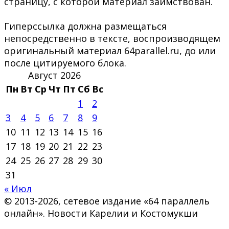
страницу, с которой материал заимствован.
Гиперссылка должна размещаться
непосредственно в тексте, воспроизводящем
оригинальный материал 64parallel.ru, до или
после цитируемого блока.
Август 2026
Пн
Вт
Ср
Чт
Пт
Сб
Вс
1
2
3
4
5
6
7
8
9
10
11
12
13
14
15
16
17
18
19
20
21
22
23
24
25
26
27
28
29
30
31
« Июл
© 2013-2026, сетевое издание «64 параллель
онлайн». Новости Карелии и Костомукши