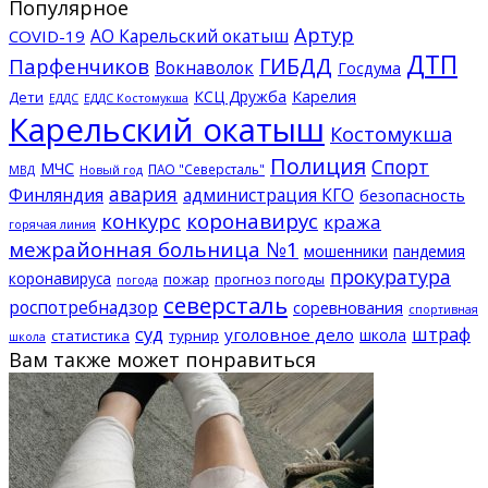
Популярное
Артур
АО Карельский окатыш
COVID-19
ДТП
ГИБДД
Парфенчиков
Вокнаволок
Госдума
КСЦ Дружба
Карелия
Дети
ЕДДС Костомукша
ЕДДС
Карельский окатыш
Костомукша
Полиция
Спорт
МЧС
ПАО "Северсталь"
МВД
Новый год
авария
Финляндия
администрация КГО
безопасность
конкурс
коронавирус
кража
горячая линия
межрайонная больница №1
мошенники
пандемия
прокуратура
коронавируса
пожар
прогноз погоды
погода
северсталь
роспотребнадзор
соревнования
спортивная
суд
штраф
уголовное дело
школа
статистика
турнир
школа
Вам также может понравиться