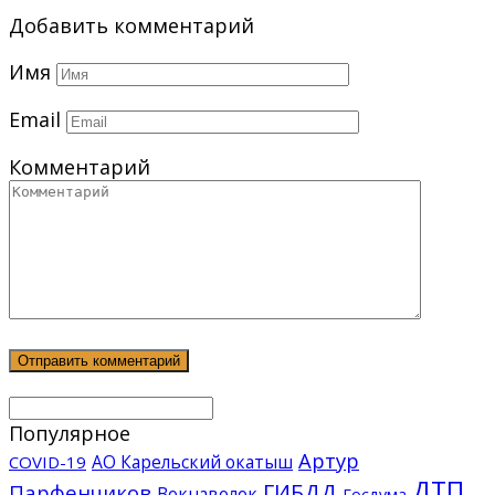
Добавить комментарий
Имя
Email
Комментарий
Популярное
Артур
АО Карельский окатыш
COVID-19
ДТП
ГИБДД
Парфенчиков
Вокнаволок
Госдума