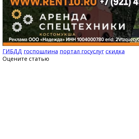
ГИБДД
госпошлина
портал госуслуг
скидка
Оцените статью