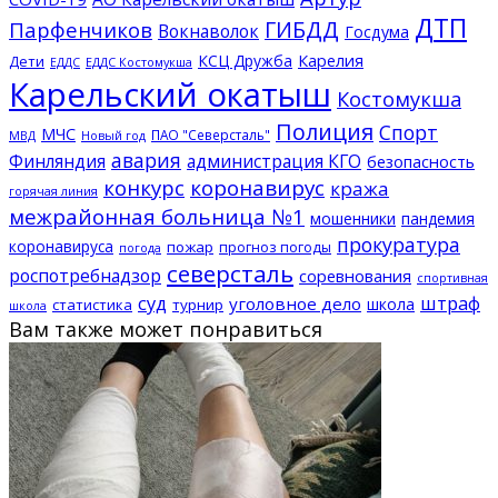
ДТП
ГИБДД
Парфенчиков
Вокнаволок
Госдума
КСЦ Дружба
Карелия
Дети
ЕДДС Костомукша
ЕДДС
Карельский окатыш
Костомукша
Полиция
Спорт
МЧС
ПАО "Северсталь"
МВД
Новый год
авария
Финляндия
администрация КГО
безопасность
конкурс
коронавирус
кража
горячая линия
межрайонная больница №1
мошенники
пандемия
прокуратура
коронавируса
пожар
прогноз погоды
погода
северсталь
роспотребнадзор
соревнования
спортивная
суд
штраф
уголовное дело
школа
статистика
турнир
школа
Вам также может понравиться