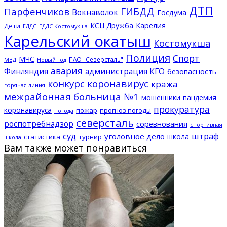
ДТП
ГИБДД
Парфенчиков
Вокнаволок
Госдума
КСЦ Дружба
Карелия
Дети
ЕДДС Костомукша
ЕДДС
Карельский окатыш
Костомукша
Полиция
Спорт
МЧС
ПАО "Северсталь"
МВД
Новый год
авария
Финляндия
администрация КГО
безопасность
конкурс
коронавирус
кража
горячая линия
межрайонная больница №1
мошенники
пандемия
прокуратура
коронавируса
пожар
прогноз погоды
погода
северсталь
роспотребнадзор
соревнования
спортивная
суд
штраф
уголовное дело
школа
статистика
турнир
школа
Вам также может понравиться