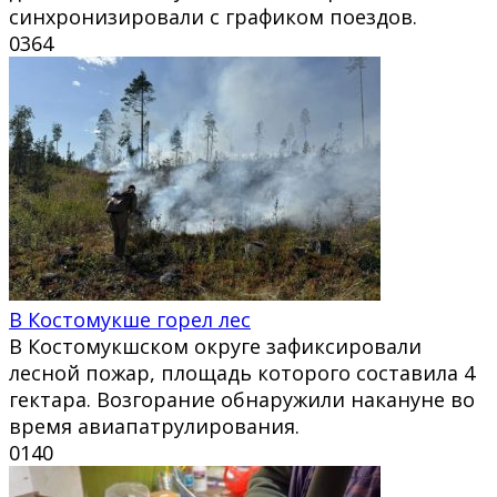
синхронизировали с графиком поездов.
0
364
В Костомукше горел лес
В Костомукшском округе зафиксировали
лесной пожар, площадь которого составила 4
гектара. Возгорание обнаружили накануне во
время авиапатрулирования.
0
140