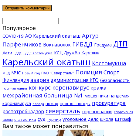
Популярное
Артур
АО Карельский окатыш
COVID-19
ДТП
ГИБДД
Парфенчиков
Вокнаволок
Госдума
КСЦ Дружба
Карелия
Дети
ЕДДС Костомукша
ЕДДС
Карельский окатыш
Костомукша
Полиция
Спорт
МЧС
ПАО "Северсталь"
МВД
Новый год
авария
Финляндия
администрация КГО
безопасность
конкурс
коронавирус
кража
горячая линия
межрайонная больница №1
мошенники
пандемия
прокуратура
коронавируса
пожар
прогноз погоды
погода
северсталь
роспотребнадзор
соревнования
спортивная
суд
штраф
уголовное дело
школа
статистика
турнир
школа
Вам также может понравиться