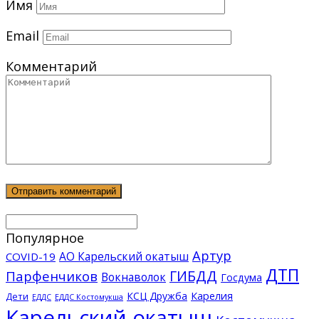
Имя
Email
Комментарий
Популярное
Артур
АО Карельский окатыш
COVID-19
ДТП
ГИБДД
Парфенчиков
Вокнаволок
Госдума
КСЦ Дружба
Карелия
Дети
ЕДДС Костомукша
ЕДДС
Карельский окатыш