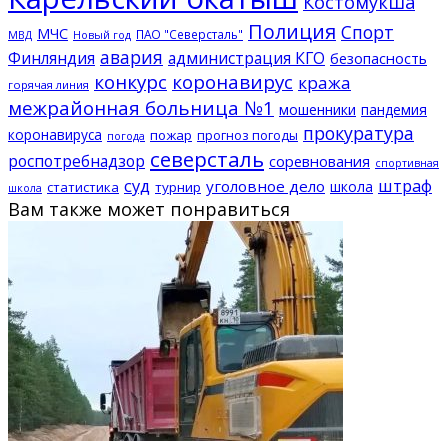
Костомукша
Полиция
Спорт
МЧС
ПАО "Северсталь"
МВД
Новый год
авария
Финляндия
администрация КГО
безопасность
конкурс
коронавирус
кража
горячая линия
межрайонная больница №1
мошенники
пандемия
прокуратура
коронавируса
пожар
прогноз погоды
погода
северсталь
роспотребнадзор
соревнования
спортивная
суд
штраф
уголовное дело
школа
статистика
турнир
школа
Вам также может понравиться