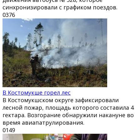
синхронизировали с графиком поездов.
0
376
В Костомукше горел лес
В Костомукшском округе зафиксировали
лесной пожар, площадь которого составила 4
гектара. Возгорание обнаружили накануне во
время авиапатрулирования.
0
149