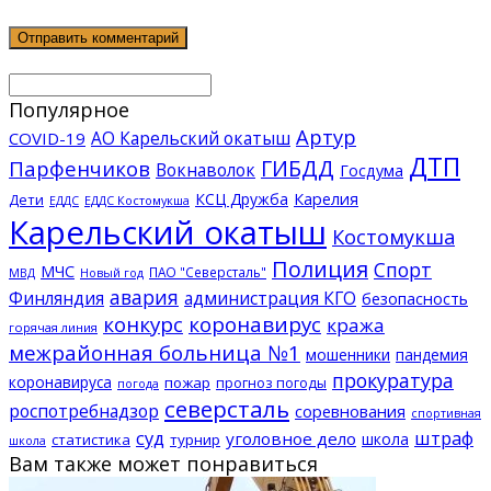
Популярное
Артур
АО Карельский окатыш
COVID-19
ДТП
ГИБДД
Парфенчиков
Вокнаволок
Госдума
КСЦ Дружба
Карелия
Дети
ЕДДС Костомукша
ЕДДС
Карельский окатыш
Костомукша
Полиция
Спорт
МЧС
ПАО "Северсталь"
МВД
Новый год
авария
Финляндия
администрация КГО
безопасность
конкурс
коронавирус
кража
горячая линия
межрайонная больница №1
мошенники
пандемия
прокуратура
коронавируса
пожар
прогноз погоды
погода
северсталь
роспотребнадзор
соревнования
спортивная
суд
штраф
уголовное дело
школа
статистика
турнир
школа
Вам также может понравиться