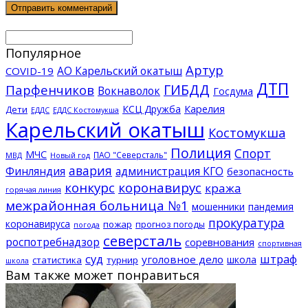
Популярное
Артур
АО Карельский окатыш
COVID-19
ДТП
ГИБДД
Парфенчиков
Вокнаволок
Госдума
КСЦ Дружба
Карелия
Дети
ЕДДС Костомукша
ЕДДС
Карельский окатыш
Костомукша
Полиция
Спорт
МЧС
ПАО "Северсталь"
МВД
Новый год
авария
Финляндия
администрация КГО
безопасность
конкурс
коронавирус
кража
горячая линия
межрайонная больница №1
мошенники
пандемия
прокуратура
коронавируса
пожар
прогноз погоды
погода
северсталь
роспотребнадзор
соревнования
спортивная
суд
штраф
уголовное дело
школа
статистика
турнир
школа
Вам также может понравиться