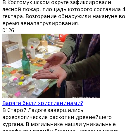
В Костомукшском округе зафиксировали
лесной пожар, площадь которого составила 4
гектара. Возгорание обнаружили накануне во
время авиапатрулирования.
0
126
Варяги были христианинами?
В Старой Ладоге завершились
археологические раскопки древнейшего
кургана. В могильнике нашли уникальные
артефакты времён Рюрика, которые могут