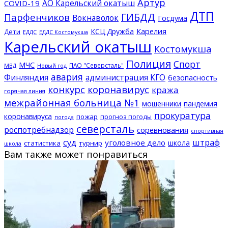
Артур
АО Карельский окатыш
COVID-19
ДТП
ГИБДД
Парфенчиков
Вокнаволок
Госдума
КСЦ Дружба
Карелия
Дети
ЕДДС Костомукша
ЕДДС
Карельский окатыш
Костомукша
Полиция
Спорт
МЧС
ПАО "Северсталь"
МВД
Новый год
авария
Финляндия
администрация КГО
безопасность
конкурс
коронавирус
кража
горячая линия
межрайонная больница №1
мошенники
пандемия
прокуратура
коронавируса
пожар
прогноз погоды
погода
северсталь
роспотребнадзор
соревнования
спортивная
суд
штраф
уголовное дело
школа
статистика
турнир
школа
Вам также может понравиться