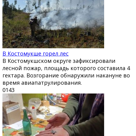
В Костомукше горел лес
В Костомукшском округе зафиксировали
лесной пожар, площадь которого составила 4
гектара. Возгорание обнаружили накануне во
время авиапатрулирования.
0
143