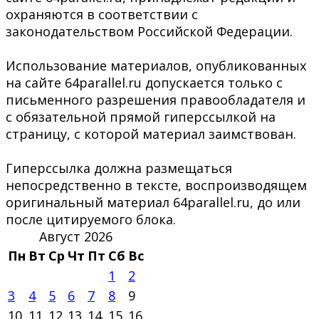
охраняются в соответствии с
законодательством Российской Федерации.
Использование материалов, опубликованных
на сайте 64parallel.ru допускается только с
письменного разрешения правообладателя и
с обязательной прямой гиперссылкой на
страницу, с которой материал заимствован.
Гиперссылка должна размещаться
непосредственно в тексте, воспроизводящем
оригинальный материал 64parallel.ru, до или
после цитируемого блока.
Август 2026
Пн
Вт
Ср
Чт
Пт
Сб
Вс
1
2
3
4
5
6
7
8
9
10
11
12
13
14
15
16