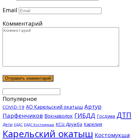
Email
Комментарий
Популярное
Артур
АО Карельский окатыш
COVID-19
ДТП
ГИБДД
Парфенчиков
Вокнаволок
Госдума
КСЦ Дружба
Карелия
Дети
ЕДДС Костомукша
ЕДДС
Карельский окатыш
Костомукша