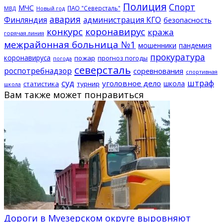
Полиция
Спорт
МЧС
ПАО "Северсталь"
МВД
Новый год
авария
Финляндия
администрация КГО
безопасность
конкурс
коронавирус
кража
горячая линия
межрайонная больница №1
мошенники
пандемия
прокуратура
коронавируса
пожар
прогноз погоды
погода
северсталь
роспотребнадзор
соревнования
спортивная
суд
штраф
уголовное дело
школа
статистика
турнир
школа
Вам также может понравиться
Дороги в Муезерском округе выровняют