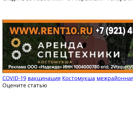
COVID-19
вакцинация
Костомукша
межрайонная
Оцените статью