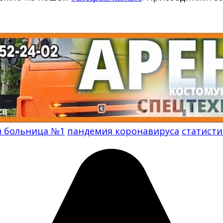
 больница №1
пандемия коронавируса
статисти