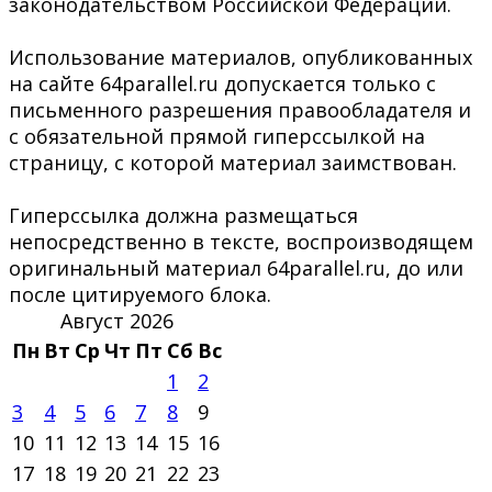
законодательством Российской Федерации.
Использование материалов, опубликованных
на сайте 64parallel.ru допускается только с
письменного разрешения правообладателя и
с обязательной прямой гиперссылкой на
страницу, с которой материал заимствован.
Гиперссылка должна размещаться
непосредственно в тексте, воспроизводящем
оригинальный материал 64parallel.ru, до или
после цитируемого блока.
Август 2026
Пн
Вт
Ср
Чт
Пт
Сб
Вс
1
2
3
4
5
6
7
8
9
10
11
12
13
14
15
16
17
18
19
20
21
22
23