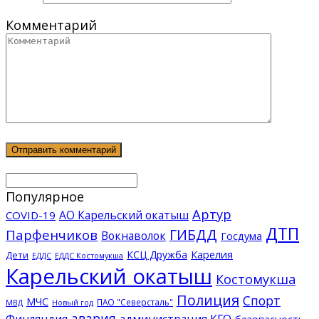
Комментарий
Популярное
Артур
АО Карельский окатыш
COVID-19
ДТП
ГИБДД
Парфенчиков
Вокнаволок
Госдума
КСЦ Дружба
Карелия
Дети
ЕДДС Костомукша
ЕДДС
Карельский окатыш
Костомукша
Полиция
Спорт
МЧС
ПАО "Северсталь"
МВД
Новый год
авария
Финляндия
администрация КГО
безопасность