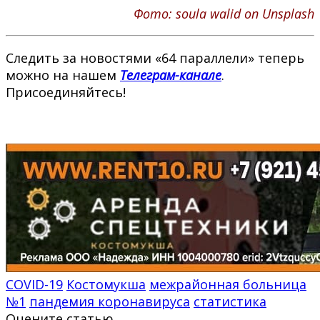
Фото: soula walid on Unsplash
Следить за новостями «64 параллели» теперь
можно на нашем
Телеграм-канале
.
Присоединяйтесь!
COVID-19
Костомукша
межрайонная больница
№1
пандемия коронавируса
статистика
Оцените статью