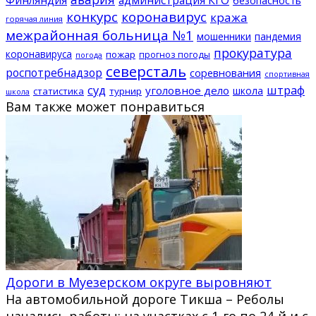
конкурс
коронавирус
кража
горячая линия
межрайонная больница №1
мошенники
пандемия
прокуратура
коронавируса
пожар
прогноз погоды
погода
северсталь
роспотребнадзор
соревнования
спортивная
суд
штраф
уголовное дело
школа
статистика
турнир
школа
Вам также может понравиться
Дороги в Муезерском округе выровняют
На автомобильной дороге Тикша – Реболы
начались работы: на участках с 1-го по 24-й и с