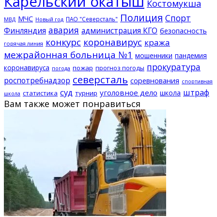
Карельский окатыш
Костомукша
Полиция
Спорт
МЧС
ПАО "Северсталь"
МВД
Новый год
авария
Финляндия
администрация КГО
безопасность
конкурс
коронавирус
кража
горячая линия
межрайонная больница №1
мошенники
пандемия
прокуратура
коронавируса
пожар
прогноз погоды
погода
северсталь
роспотребнадзор
соревнования
спортивная
суд
штраф
уголовное дело
школа
статистика
турнир
школа
Вам также может понравиться