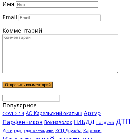
Имя
Email
Комментарий
Популярное
Артур
АО Карельский окатыш
COVID-19
ДТП
ГИБДД
Парфенчиков
Вокнаволок
Госдума
КСЦ Дружба
Карелия
Дети
ЕДДС Костомукша
ЕДДС