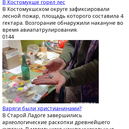
В Костомукше горел лес
В Костомукшском округе зафиксировали
лесной пожар, площадь которого составила 4
гектара. Возгорание обнаружили накануне во
время авиапатрулирования.
0
144
Варяги были христианинами?
В Старой Ладоге завершились
археологические раскопки древнейшего
кургана. В могильнике нашли уникальные