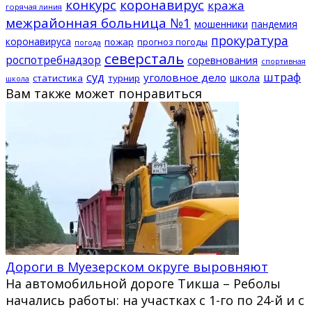
конкурс
коронавирус
кража
горячая линия
межрайонная больница №1
мошенники
пандемия
прокуратура
коронавируса
пожар
прогноз погоды
погода
северсталь
роспотребнадзор
соревнования
спортивная
суд
штраф
уголовное дело
школа
статистика
турнир
школа
Вам также может понравиться
Дороги в Муезерском округе выровняют
На автомобильной дороге Тикша – Реболы
начались работы: на участках с 1-го по 24-й и с