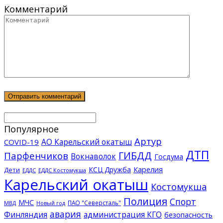
Комментарий
Популярное
Артур
АО Карельский окатыш
COVID-19
ДТП
ГИБДД
Парфенчиков
Вокнаволок
Госдума
КСЦ Дружба
Карелия
Дети
ЕДДС Костомукша
ЕДДС
Карельский окатыш
Костомукша
Полиция
Спорт
МЧС
ПАО "Северсталь"
МВД
Новый год
авария
Финляндия
администрация КГО
безопасность