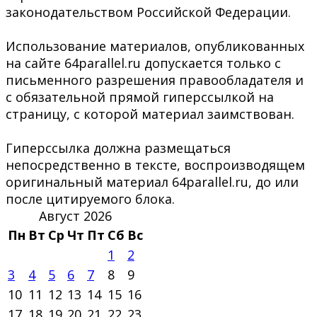
законодательством Российской Федерации.
Использование материалов, опубликованных
на сайте 64parallel.ru допускается только с
письменного разрешения правообладателя и
с обязательной прямой гиперссылкой на
страницу, с которой материал заимствован.
Гиперссылка должна размещаться
непосредственно в тексте, воспроизводящем
оригинальный материал 64parallel.ru, до или
после цитируемого блока.
Август 2026
Пн
Вт
Ср
Чт
Пт
Сб
Вс
1
2
3
4
5
6
7
8
9
10
11
12
13
14
15
16
17
18
19
20
21
22
23