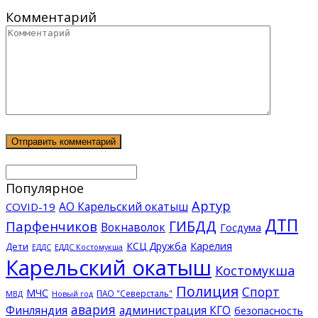
Комментарий
Популярное
Артур
АО Карельский окатыш
COVID-19
ДТП
ГИБДД
Парфенчиков
Вокнаволок
Госдума
КСЦ Дружба
Карелия
Дети
ЕДДС Костомукша
ЕДДС
Карельский окатыш
Костомукша
Полиция
Спорт
МЧС
ПАО "Северсталь"
МВД
Новый год
авария
Финляндия
администрация КГО
безопасность