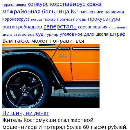
конкурс
коронавирус
кража
горячая линия
межрайонная больница №1
мошенники
пандемия
прокуратура
коронавируса
пожар
прогноз погоды
погода
северсталь
роспотребнадзор
соревнования
спортивная
суд
штраф
уголовное дело
школа
статистика
турнир
школа
Вам также может понравиться
Ни шин, ни денег
Житель Костомукши стал жертвой
мошенников и потерял более 60 тысяч рублей.