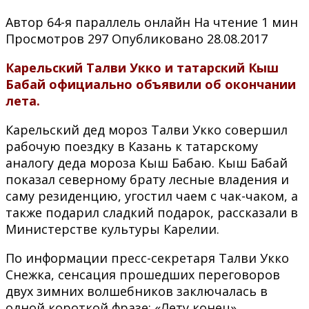
Автор
64-я параллель онлайн
На чтение
1 мин
Просмотров
297
Опубликовано
28.08.2017
Карельский Талви Укко и татарский Кыш
Бабай официально объявили об окончании
лета.
Карельский дед мороз Талви Укко совершил
рабочую поездку в Казань к татарскому
аналогу деда мороза Кыш Бабаю. Кыш Бабай
показал северному брату лесные владения и
саму резиденцию, угостил чаем с чак-чаком, а
также подарил сладкий подарок, рассказали в
Министерстве культуры Карелии.
По информации пресс-секретаря Талви Укко
Снежка, сенсация прошедших переговоров
двух зимних волшебников заключалась в
одной короткой фразе: «Лету конец».