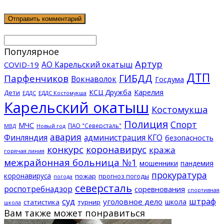
Популярное
Артур
АО Карельский окатыш
COVID-19
ДТП
ГИБДД
Парфенчиков
Вокнаволок
Госдума
КСЦ Дружба
Карелия
Дети
ЕДДС Костомукша
ЕДДС
Карельский окатыш
Костомукша
Полиция
Спорт
МЧС
ПАО "Северсталь"
МВД
Новый год
авария
Финляндия
администрация КГО
безопасность
конкурс
коронавирус
кража
горячая линия
межрайонная больница №1
мошенники
пандемия
прокуратура
коронавируса
пожар
прогноз погоды
погода
северсталь
роспотребнадзор
соревнования
спортивная
суд
штраф
уголовное дело
школа
статистика
турнир
школа
Вам также может понравиться