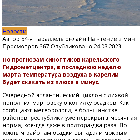
Новости
Автор
64-я параллель онлайн
На чтение
2 мин
Просмотров
367
Опубликовано
24.03.2023
По прогнозам синоптиков карельского
Гидрометцентра, в последнюю неделю
марта температура воздуха в Карелии
будет скакать из плюса в минус.
Очередной атлантический циклон с лихвой
пополнил мартовскую копилку осадков. Как
сообщают метеорологи, в большинстве
районов республики уже перекрыта месячная
норма, кое-где даже в полтора-два раза. По
южным районам осадки выпадали мокрым
снегом, переходящим в дождь, на севере – в