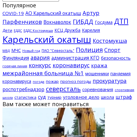
Популярное
Артур
АО Карельский окатыш
COVID-19
ДТП
ГИБДД
Парфенчиков
Вокнаволок
Госдума
КСЦ Дружба
Карелия
Дети
ЕДДС Костомукша
ЕДДС
Карельский окатыш
Костомукша
Полиция
Спорт
МЧС
ПАО "Северсталь"
МВД
Новый год
авария
Финляндия
администрация КГО
безопасность
конкурс
коронавирус
кража
горячая линия
межрайонная больница №1
мошенники
пандемия
прокуратура
коронавируса
пожар
прогноз погоды
погода
северсталь
роспотребнадзор
соревнования
спортивная
суд
штраф
уголовное дело
школа
статистика
турнир
школа
Вам также может понравиться