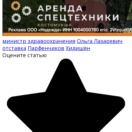
министр здравоохранения
Ольга Лазаревич
отставка
Парфенчиков
Хидишян
Оцените статью