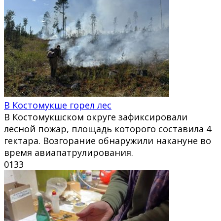
В Костомукше горел лес
В Костомукшском округе зафиксировали
лесной пожар, площадь которого составила 4
гектара. Возгорание обнаружили накануне во
время авиапатрулирования.
0
133