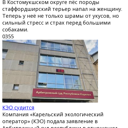
В Костомукшском округе пёс породы
стаффордширский терьер напал на женщину.
Теперь у неё не только шрамы от укусов, но
сильный стресс и страх перед большими
собаками.
0
355
КЭО судится
Компания «Карельский экологический
оператор» (КЭО) подала заявление в
Арбитражный суд республики в отношении