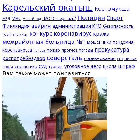
Карельский окатыш
Костомукша
Полиция
Спорт
МЧС
ПАО "Северсталь"
МВД
Новый год
авария
Финляндия
администрация КГО
безопасность
конкурс
коронавирус
кража
горячая линия
межрайонная больница №1
мошенники
пандемия
прокуратура
коронавируса
пожар
прогноз погоды
погода
северсталь
роспотребнадзор
соревнования
спортивная
суд
штраф
уголовное дело
школа
статистика
турнир
школа
Вам также может понравиться