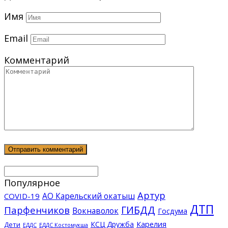
Имя
Email
Комментарий
Популярное
Артур
АО Карельский окатыш
COVID-19
ДТП
ГИБДД
Парфенчиков
Вокнаволок
Госдума
КСЦ Дружба
Карелия
Дети
ЕДДС Костомукша
ЕДДС