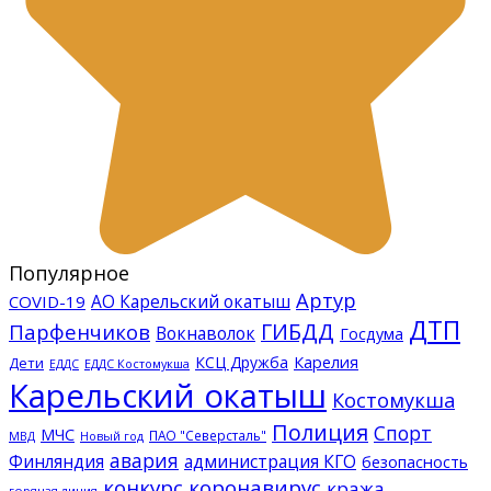
Популярное
Артур
АО Карельский окатыш
COVID-19
ДТП
ГИБДД
Парфенчиков
Вокнаволок
Госдума
КСЦ Дружба
Карелия
Дети
ЕДДС Костомукша
ЕДДС
Карельский окатыш
Костомукша
Полиция
Спорт
МЧС
ПАО "Северсталь"
МВД
Новый год
авария
Финляндия
администрация КГО
безопасность
конкурс
коронавирус
кража
горячая линия