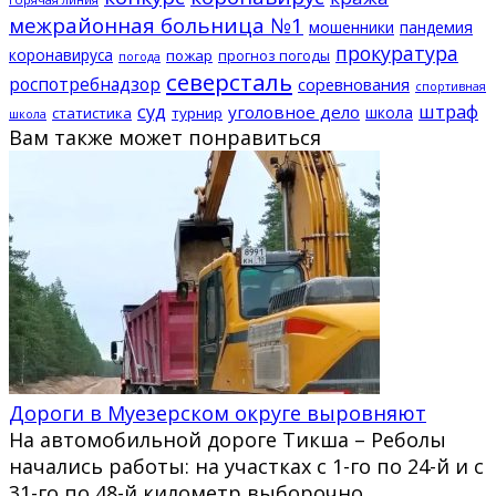
межрайонная больница №1
мошенники
пандемия
прокуратура
коронавируса
пожар
прогноз погоды
погода
северсталь
роспотребнадзор
соревнования
спортивная
суд
штраф
уголовное дело
школа
статистика
турнир
школа
Вам также может понравиться
Дороги в Муезерском округе выровняют
На автомобильной дороге Тикша – Реболы
начались работы: на участках с 1-го по 24-й и с
31-го по 48-й километр выборочно