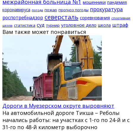
межрайонная больница №1
мошенники
пандемия
прокуратура
коронавируса
пожар
прогноз погоды
погода
северсталь
роспотребнадзор
соревнования
спортивная
суд
штраф
уголовное дело
школа
статистика
турнир
школа
Вам также может понравиться
Дороги в Муезерском округе выровняют
На автомобильной дороге Тикша – Реболы
начались работы: на участках с 1-го по 24-й и с
31-го по 48-й километр выборочно