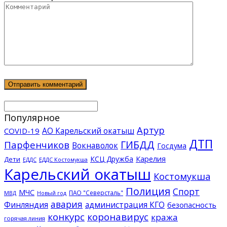
Популярное
Артур
АО Карельский окатыш
COVID-19
ДТП
ГИБДД
Парфенчиков
Вокнаволок
Госдума
КСЦ Дружба
Карелия
Дети
ЕДДС Костомукша
ЕДДС
Карельский окатыш
Костомукша
Полиция
Спорт
МЧС
ПАО "Северсталь"
МВД
Новый год
авария
Финляндия
администрация КГО
безопасность
конкурс
коронавирус
кража
горячая линия