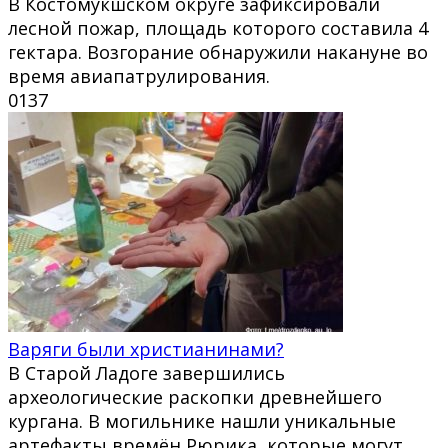
В Костомукшском округе зафиксировали
лесной пожар, площадь которого составила 4
гектара. Возгорание обнаружили накануне во
время авиапатрулирования.
0
137
Варяги были христианинами?
В Старой Ладоге завершились
археологические раскопки древнейшего
кургана. В могильнике нашли уникальные
артефакты времён Рюрика, которые могут