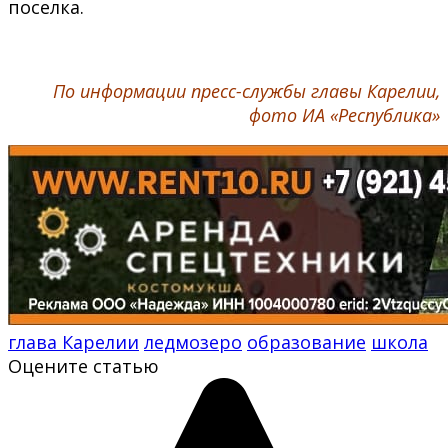
поселка.
По информации пресс-службы главы Карелии,
фото ИА «Республика»
глава Карелии
ледмозеро
образование
школа
Оцените статью