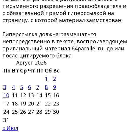
письменного разрешения правообладателя и
с обязательной прямой гиперссылкой на
страницу, с которой материал заимствован.
Гиперссылка должна размещаться
непосредственно в тексте, воспроизводящем
оригинальный материал 64parallel.ru, до или
после цитируемого блока.
Август 2026
Пн
Вт
Ср
Чт
Пт
Сб
Вс
1
2
3
4
5
6
7
8
9
10
11
12
13
14
15
16
17
18
19
20
21
22
23
24
25
26
27
28
29
30
31
« Июл