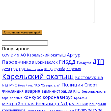
Популярное
Артур
АО Карельский окатыш
COVID-19
ДТП
ГИБДД
Парфенчиков
Вокнаволок
Госдума
КСЦ Дружба
Карелия
Дети
ЕДДС Костомукша
ЕДДС
Карельский окатыш
Костомукша
Полиция
Спорт
МЧС
ПАО "Северсталь"
МВД
Новый год
авария
Финляндия
администрация КГО
безопасность
конкурс
коронавирус
кража
горячая линия
межрайонная больница №1
мошенники
пандемия
прокуратура
коронавируса
пожар
прогноз погоды
погода