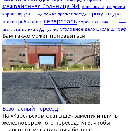
межрайонная больница №1
мошенники
пандемия
прокуратура
коронавируса
пожар
прогноз погоды
погода
северсталь
роспотребнадзор
соревнования
спортивная
суд
штраф
уголовное дело
школа
статистика
турнир
школа
Вам также может понравиться
Безопасный переезд
На «Карельском окатыше» заменили плиты
железнодорожного переезда № 3, чтобы
транспорт мог двигаться безопасно.