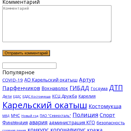
Комментарий
Популярное
Артур
АО Карельский окатыш
COVID-19
ДТП
ГИБДД
Парфенчиков
Вокнаволок
Госдума
КСЦ Дружба
Карелия
Дети
ЕДДС Костомукша
ЕДДС
Карельский окатыш
Костомукша
Полиция
Спорт
МЧС
ПАО "Северсталь"
МВД
Новый год
авария
Финляндия
администрация КГО
безопасность
конкурс
коронавирус
кража
горячая линия