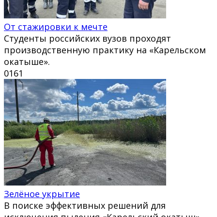
От стажировки к мечте
Студенты российских вузов проходят
производственную практику на «Карельском
окатыше».
0
161
Зелёное укрытие
В поиске эффективных решений для
исключения пыления «Карельский окатыш»