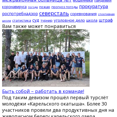
мошенники
пандемия
прокуратура
коронавируса
пожар
прогноз погоды
погода
северсталь
роспотребнадзор
соревнования
спортивная
суд
штраф
уголовное дело
школа
статистика
турнир
школа
Вам также может понравиться
Быть собой – работать в команде!
Под таким девизом прошёл первый турслёт
молодёжи «Карельского окатыша». Более 30
участников провели два продуктивных дня на
живописном берегу карельского озера.