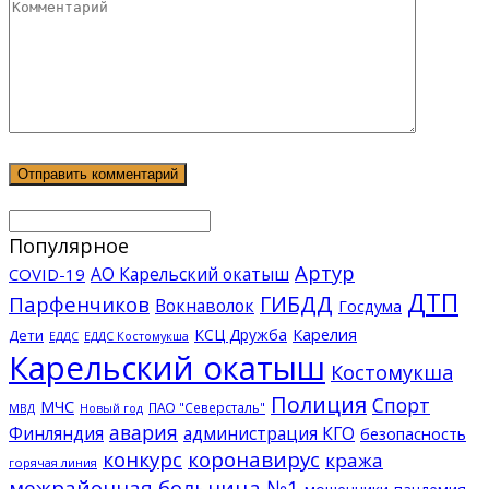
Популярное
Артур
АО Карельский окатыш
COVID-19
ДТП
ГИБДД
Парфенчиков
Вокнаволок
Госдума
КСЦ Дружба
Карелия
Дети
ЕДДС Костомукша
ЕДДС
Карельский окатыш
Костомукша
Полиция
Спорт
МЧС
ПАО "Северсталь"
МВД
Новый год
авария
Финляндия
администрация КГО
безопасность
конкурс
коронавирус
кража
горячая линия
межрайонная больница №1