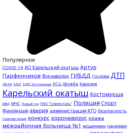
Популярное
Артур
АО Карельский окатыш
COVID-19
ДТП
ГИБДД
Парфенчиков
Вокнаволок
Госдума
КСЦ Дружба
Карелия
Дети
ЕДДС Костомукша
ЕДДС
Карельский окатыш
Костомукша
Полиция
Спорт
МЧС
ПАО "Северсталь"
МВД
Новый год
авария
Финляндия
администрация КГО
безопасность
конкурс
коронавирус
кража
горячая линия
межрайонная больница №1
мошенники
пандемия
прокуратура