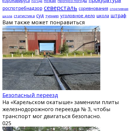
коронавируса
пожар
прогноз погоды
погода
северсталь
роспотребнадзор
соревнования
спортивная
суд
штраф
уголовное дело
школа
статистика
турнир
школа
Вам также может понравиться
Безопасный переезд
На «Карельском окатыше» заменили плиты
железнодорожного переезда № 3, чтобы
транспорт мог двигаться безопасно.
0
25