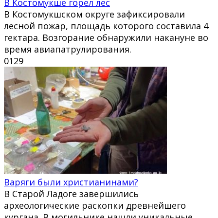
В Костомукше горел лес
В Костомукшском округе зафиксировали
лесной пожар, площадь которого составила 4
гектара. Возгорание обнаружили накануне во
время авиапатрулирования.
0
129
Варяги были христианинами?
В Старой Ладоге завершились
археологические раскопки древнейшего
кургана. В могильнике нашли уникальные