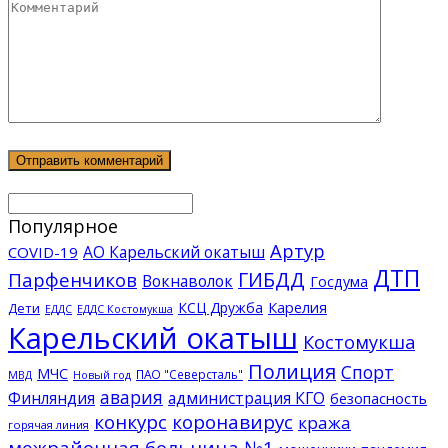
Популярное
Артур
АО Карельский окатыш
COVID-19
ДТП
ГИБДД
Парфенчиков
Вокнаволок
Госдума
КСЦ Дружба
Карелия
Дети
ЕДДС Костомукша
ЕДДС
Карельский окатыш
Костомукша
Полиция
Спорт
МЧС
ПАО "Северсталь"
МВД
Новый год
авария
Финляндия
администрация КГО
безопасность
конкурс
коронавирус
кража
горячая линия
межрайонная больница №1