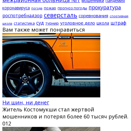
мошенники
пандемия
прокуратура
коронавируса
пожар
прогноз погоды
погода
северсталь
роспотребнадзор
соревнования
спортивная
суд
штраф
уголовное дело
школа
статистика
турнир
школа
Вам также может понравиться
Ни шин, ни денег
Житель Костомукши стал жертвой
мошенников и потерял более 60 тысяч рублей.
0
12