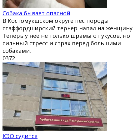
Собака бывает опасной
В Костомукшском округе пёс породы
стаффордширский терьер напал на женщину.
Теперь у неё не только шрамы от укусов, но
сильный стресс и страх перед большими
собаками.
0
372
КЭО судится