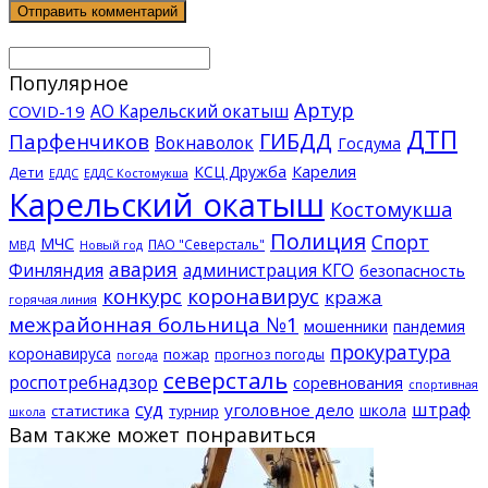
Популярное
Артур
АО Карельский окатыш
COVID-19
ДТП
ГИБДД
Парфенчиков
Вокнаволок
Госдума
КСЦ Дружба
Карелия
Дети
ЕДДС Костомукша
ЕДДС
Карельский окатыш
Костомукша
Полиция
Спорт
МЧС
ПАО "Северсталь"
МВД
Новый год
авария
Финляндия
администрация КГО
безопасность
конкурс
коронавирус
кража
горячая линия
межрайонная больница №1
мошенники
пандемия
прокуратура
коронавируса
пожар
прогноз погоды
погода
северсталь
роспотребнадзор
соревнования
спортивная
суд
штраф
уголовное дело
школа
статистика
турнир
школа
Вам также может понравиться