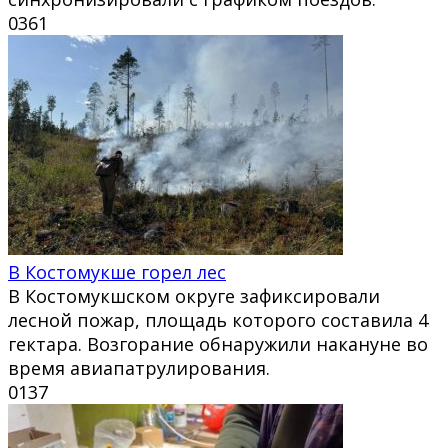
0
361
В Костомукше горел лес
В Костомукшском округе зафиксировали
лесной пожар, площадь которого составила 4
гектара. Возгорание обнаружили накануне во
время авиапатрулирования.
0
137