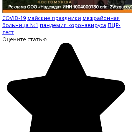
COVID-19
майские праздники
межрайонная
больница №1
пандемия коронавируса
ПЦР-
тест
Оцените статью