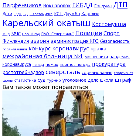
ДТП
ГИБДД
Парфенчиков
Вокнаволок
Госдума
КСЦ Дружба
Карелия
Дети
ЕДДС Костомукша
ЕДДС
Карельский окатыш
Костомукша
Полиция
Спорт
МЧС
ПАО "Северсталь"
МВД
Новый год
авария
Финляндия
администрация КГО
безопасность
конкурс
коронавирус
кража
горячая линия
межрайонная больница №1
мошенники
пандемия
прокуратура
коронавируса
пожар
прогноз погоды
погода
северсталь
роспотребнадзор
соревнования
спортивная
суд
штраф
уголовное дело
школа
статистика
турнир
школа
Вам также может понравиться