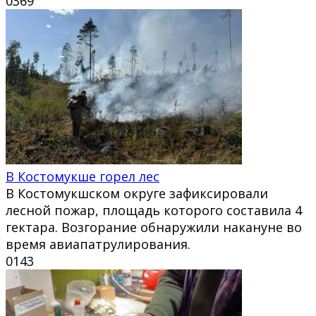
0
369
В Костомукше горел лес
В Костомукшском округе зафиксировали
лесной пожар, площадь которого составила 4
гектара. Возгорание обнаружили накануне во
время авиапатрулирования.
0
143