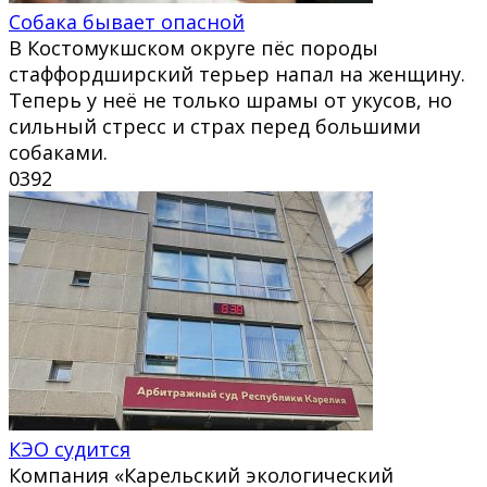
Собака бывает опасной
В Костомукшском округе пёс породы
стаффордширский терьер напал на женщину.
Теперь у неё не только шрамы от укусов, но
сильный стресс и страх перед большими
собаками.
0
392
КЭО судится
Компания «Карельский экологический