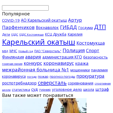
Популярное
Артур
АО Карельский окатыш
COVID-19
ДТП
ГИБДД
Парфенчиков
Вокнаволок
Госдума
КСЦ Дружба
Карелия
Дети
ЕДДС Костомукша
ЕДДС
Карельский окатыш
Костомукша
Полиция
Спорт
МЧС
ПАО "Северсталь"
МВД
Новый год
авария
Финляндия
администрация КГО
безопасность
конкурс
коронавирус
кража
горячая линия
межрайонная больница №1
мошенники
пандемия
прокуратура
коронавируса
пожар
прогноз погоды
погода
северсталь
роспотребнадзор
соревнования
спортивная
суд
штраф
уголовное дело
школа
статистика
турнир
школа
Вам также может понравиться