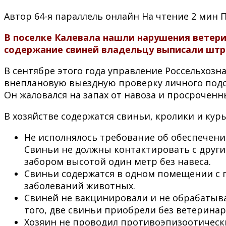
Автор
64-я параллель онлайн
На чтение
2 мин
В поселке Калевала нашли нарушения ветери
содержание свиней владельцу выписали штр
В сентябре этого года управление Россельхозн
внеплановую выездную проверку личного подсо
Он жаловался на запах от навоза и просрочен
В хозяйстве содержатся свиньи, кролики и ку
Не исполнялось требование об обеспечени
Свиньи не должны контактировать с друг
забором высотой один метр без навеса.
Свиньи содержатся в одном помещении с пт
заболеваний животных.
Свиней не вакцинировали и не обрабатыва
того, две свиньи приобрели без ветерина
Хозяин не проводил противоэпизоотическ