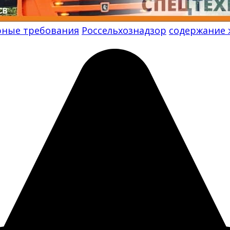
рные требования
Россельхознадзор
содержание