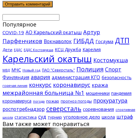
Популярное
Артур
АО Карельский окатыш
COVID-19
ДТП
ГИБДД
Парфенчиков
Вокнаволок
Госдума
КСЦ Дружба
Карелия
Дети
ЕДДС Костомукша
ЕДДС
Карельский окатыш
Костомукша
Полиция
Спорт
МЧС
ПАО "Северсталь"
МВД
Новый год
авария
Финляндия
администрация КГО
безопасность
конкурс
коронавирус
кража
горячая линия
межрайонная больница №1
мошенники
пандемия
прокуратура
коронавируса
пожар
прогноз погоды
погода
северсталь
роспотребнадзор
соревнования
спортивная
суд
штраф
уголовное дело
школа
статистика
турнир
школа
Вам также может понравиться