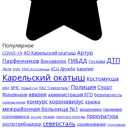
Популярное
Артур
АО Карельский окатыш
COVID-19
ДТП
ГИБДД
Парфенчиков
Вокнаволок
Госдума
КСЦ Дружба
Карелия
Дети
ЕДДС Костомукша
ЕДДС
Карельский окатыш
Костомукша
Полиция
Спорт
МЧС
ПАО "Северсталь"
МВД
Новый год
авария
Финляндия
администрация КГО
безопасность
конкурс
коронавирус
кража
горячая линия
межрайонная больница №1
мошенники
пандемия
прокуратура
коронавируса
пожар
прогноз погоды
погода
северсталь
роспотребнадзор
соревнования
спортивная