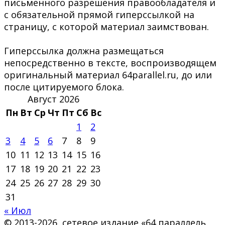
письменного разрешения правообладателя и
с обязательной прямой гиперссылкой на
страницу, с которой материал заимствован.
Гиперссылка должна размещаться
непосредственно в тексте, воспроизводящем
оригинальный материал 64parallel.ru, до или
после цитируемого блока.
Август 2026
Пн
Вт
Ср
Чт
Пт
Сб
Вс
1
2
3
4
5
6
7
8
9
10
11
12
13
14
15
16
17
18
19
20
21
22
23
24
25
26
27
28
29
30
31
« Июл
© 2013-2026, сетевое издание «64 параллель