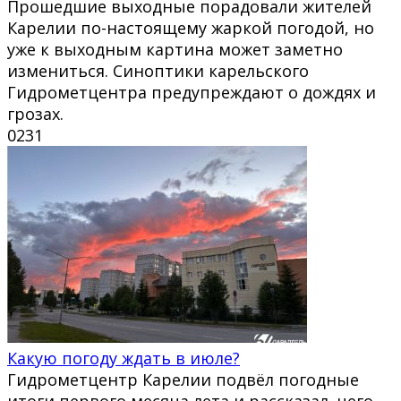
Прошедшие выходные порадовали жителей
Карелии по-настоящему жаркой погодой, но
уже к выходным картина может заметно
измениться. Синоптики карельского
Гидрометцентра предупреждают о дождях и
грозах.
0
231
Какую погоду ждать в июле?
Гидрометцентр Карелии подвёл погодные
итоги первого месяца лета и рассказал, чего