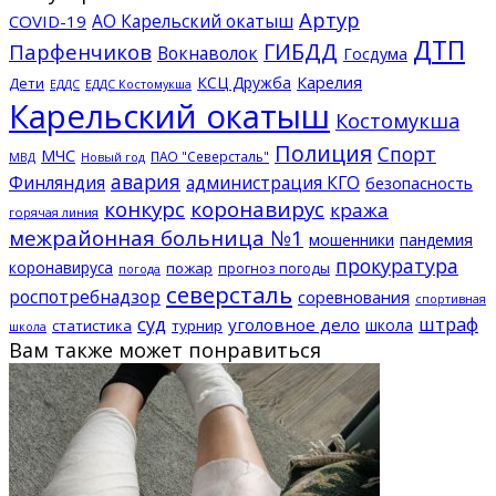
Артур
АО Карельский окатыш
COVID-19
ДТП
ГИБДД
Парфенчиков
Вокнаволок
Госдума
КСЦ Дружба
Карелия
Дети
ЕДДС Костомукша
ЕДДС
Карельский окатыш
Костомукша
Полиция
Спорт
МЧС
ПАО "Северсталь"
МВД
Новый год
авария
Финляндия
администрация КГО
безопасность
конкурс
коронавирус
кража
горячая линия
межрайонная больница №1
мошенники
пандемия
прокуратура
коронавируса
пожар
прогноз погоды
погода
северсталь
роспотребнадзор
соревнования
спортивная
суд
штраф
уголовное дело
школа
статистика
турнир
школа
Вам также может понравиться