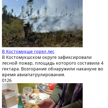
В Костомукше горел лес
В Костомукшском округе зафиксировали
лесной пожар, площадь которого составила 4
гектара. Возгорание обнаружили накануне во
время авиапатрулирования.
0
126