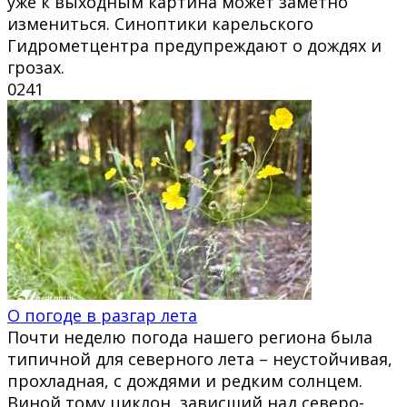
уже к выходным картина может заметно
измениться. Синоптики карельского
Гидрометцентра предупреждают о дождях и
грозах.
0
241
О погоде в разгар лета
Почти неделю погода нашего региона была
типичной для северного лета – неустойчивая,
прохладная, с дождями и редким солнцем.
Виной тому циклон, зависший над северо-