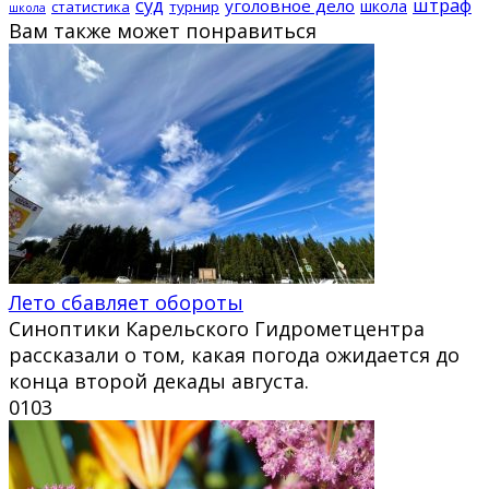
суд
штраф
уголовное дело
школа
статистика
турнир
школа
Вам также может понравиться
Лето сбавляет обороты
Синоптики Карельского Гидрометцентра
рассказали о том, какая погода ожидается до
конца второй декады августа.
0
103