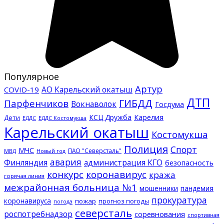
Популярное
Артур
АО Карельский окатыш
COVID-19
ДТП
ГИБДД
Парфенчиков
Вокнаволок
Госдума
КСЦ Дружба
Карелия
Дети
ЕДДС Костомукша
ЕДДС
Карельский окатыш
Костомукша
Полиция
Спорт
МЧС
ПАО "Северсталь"
МВД
Новый год
авария
Финляндия
администрация КГО
безопасность
конкурс
коронавирус
кража
горячая линия
межрайонная больница №1
мошенники
пандемия
прокуратура
коронавируса
пожар
прогноз погоды
погода
северсталь
роспотребнадзор
соревнования
спортивная