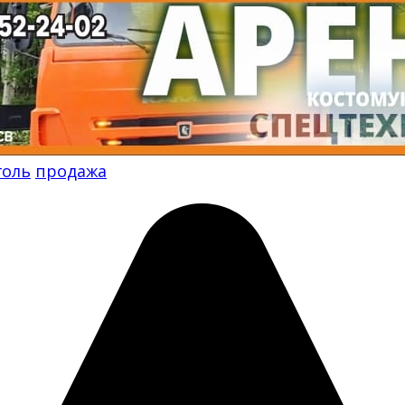
голь
продажа