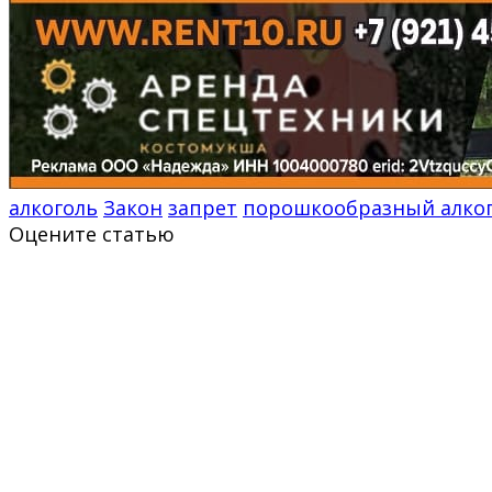
алкоголь
Закон
запрет
порошкообразный алко
Оцените статью