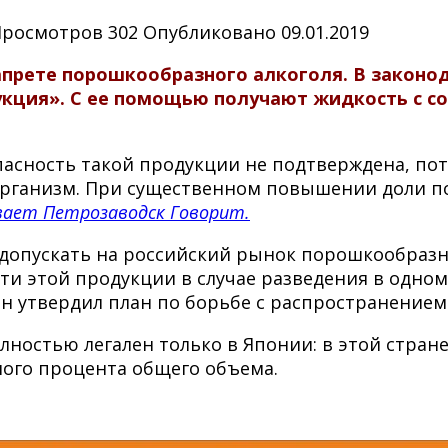
Просмотров
302
Опубликовано
09.01.2019
о запрете порошкообразного алкоголя. В закон
ция». С ее помощью получают жидкость с сод
опасность такой продукции не подтверждена, по
 организм. При существенном повышении доли п
вает Петрозаводск Говорит.
 допускать на российский рынок порошкообразн
и этой продукции в случае разведения в одном
н утвердил план по борьбе с распространением 
ностью легален только в Японии: в этой стран
ного процента общего объема.