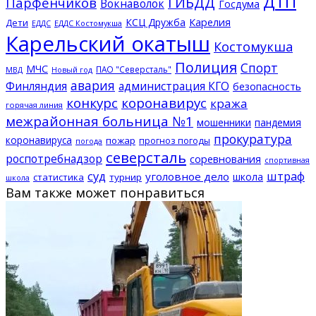
ДТП
ГИБДД
Парфенчиков
Вокнаволок
Госдума
КСЦ Дружба
Карелия
Дети
ЕДДС Костомукша
ЕДДС
Карельский окатыш
Костомукша
Полиция
Спорт
МЧС
ПАО "Северсталь"
МВД
Новый год
авария
Финляндия
администрация КГО
безопасность
конкурс
коронавирус
кража
горячая линия
межрайонная больница №1
мошенники
пандемия
прокуратура
коронавируса
пожар
прогноз погоды
погода
северсталь
роспотребнадзор
соревнования
спортивная
суд
штраф
уголовное дело
школа
статистика
турнир
школа
Вам также может понравиться