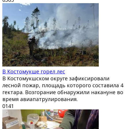
В Костомукше горел лес
В Костомукшском округе зафиксировали
лесной пожар, площадь которого составила 4
гектара. Возгорание обнаружили накануне во
время авиапатрулирования.
0
141