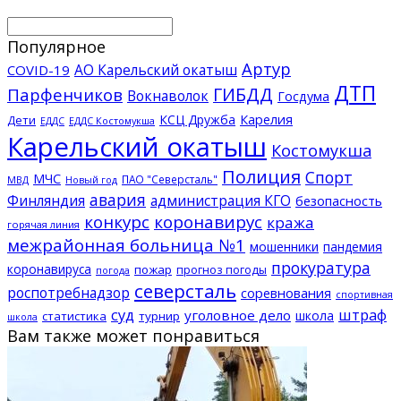
Популярное
Артур
АО Карельский окатыш
COVID-19
ДТП
ГИБДД
Парфенчиков
Вокнаволок
Госдума
КСЦ Дружба
Карелия
Дети
ЕДДС Костомукша
ЕДДС
Карельский окатыш
Костомукша
Полиция
Спорт
МЧС
ПАО "Северсталь"
МВД
Новый год
авария
Финляндия
администрация КГО
безопасность
конкурс
коронавирус
кража
горячая линия
межрайонная больница №1
мошенники
пандемия
прокуратура
коронавируса
пожар
прогноз погоды
погода
северсталь
роспотребнадзор
соревнования
спортивная
суд
штраф
уголовное дело
школа
статистика
турнир
школа
Вам также может понравиться