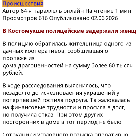
Происшествия
Автор
64-я параллель онлайн
На чтение
1 мин
Просмотров
616
Опубликовано
02.06.2026
В
Костомукше
полицейские
задержали
женщ
В
полицию
обратилась
жительница
одного из
дачных
кооперативов,
сообщившая
о
пропаже
из
дома
драгоценностей
на
сумму
более
60
тысяч
рублей.
В ходе расследования выяснилось, что
незадолго до исчезноваения украшений у
потерпевшей гостила подруга. Та жаловалась
на финансовые трудности и просила в долг,
но получила отказ. При этом других
посторонних в доме в тот период не было.
Сотрудники уголовного розыска оперативно