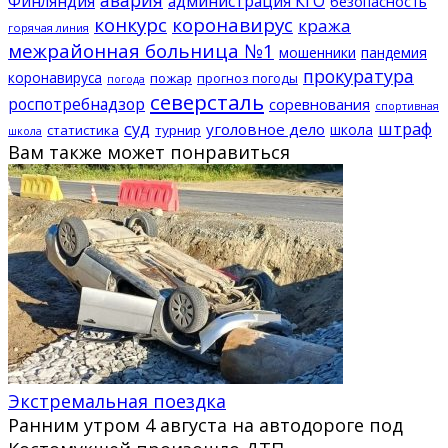
Финляндия
администрация КГО
безопасность
конкурс
коронавирус
кража
горячая линия
межрайонная больница №1
мошенники
пандемия
прокуратура
коронавируса
пожар
прогноз погоды
погода
северсталь
роспотребнадзор
соревнования
спортивная
суд
штраф
уголовное дело
школа
статистика
турнир
школа
Вам также может понравиться
Экстремальная поездка
Ранним утром 4 августа на автодороге под