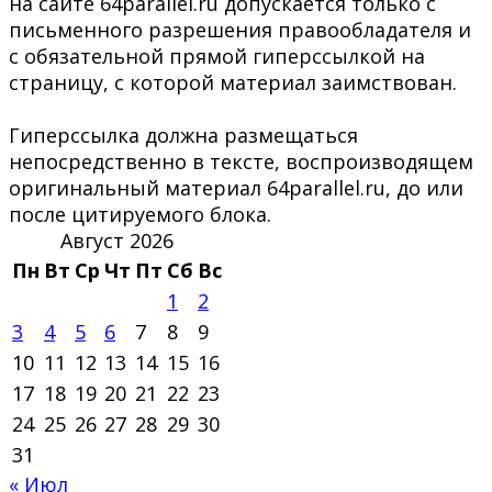
на сайте 64parallel.ru допускается только с
письменного разрешения правообладателя и
с обязательной прямой гиперссылкой на
страницу, с которой материал заимствован.
Гиперссылка должна размещаться
непосредственно в тексте, воспроизводящем
оригинальный материал 64parallel.ru, до или
после цитируемого блока.
Август 2026
Пн
Вт
Ср
Чт
Пт
Сб
Вс
1
2
3
4
5
6
7
8
9
10
11
12
13
14
15
16
17
18
19
20
21
22
23
24
25
26
27
28
29
30
31
« Июл