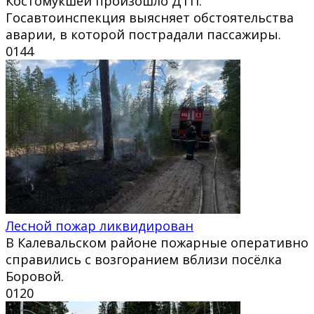
Костомукшей произошло ДТП.
Госавтоинспекция выясняет обстоятельства
аварии, в которой пострадали пассажиры.
0
144
Лесной пожар ликвидирован
В Калевальском районе пожарные оперативно
справились с возгоранием вблизи посёлка
Боровой.
0
120