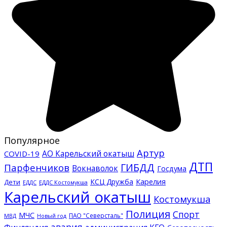
Популярное
Артур
АО Карельский окатыш
COVID-19
ДТП
ГИБДД
Парфенчиков
Вокнаволок
Госдума
КСЦ Дружба
Карелия
Дети
ЕДДС Костомукша
ЕДДС
Карельский окатыш
Костомукша
Полиция
Спорт
МЧС
ПАО "Северсталь"
МВД
Новый год
авария