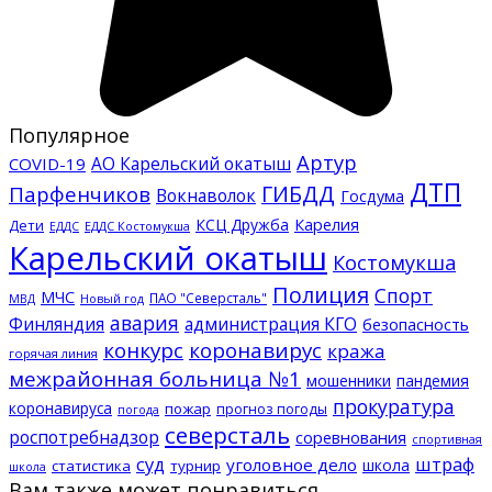
Популярное
Артур
АО Карельский окатыш
COVID-19
ДТП
ГИБДД
Парфенчиков
Вокнаволок
Госдума
КСЦ Дружба
Карелия
Дети
ЕДДС Костомукша
ЕДДС
Карельский окатыш
Костомукша
Полиция
Спорт
МЧС
ПАО "Северсталь"
МВД
Новый год
авария
Финляндия
администрация КГО
безопасность
конкурс
коронавирус
кража
горячая линия
межрайонная больница №1
мошенники
пандемия
прокуратура
коронавируса
пожар
прогноз погоды
погода
северсталь
роспотребнадзор
соревнования
спортивная
суд
штраф
уголовное дело
школа
статистика
турнир
школа
Вам также может понравиться