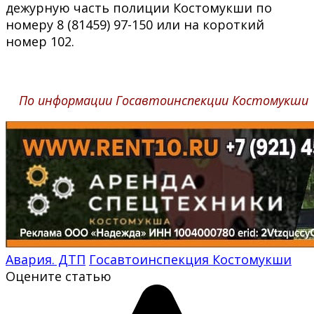
дежурную часть полиции Костомукши по
номеру 8 (81459) 97-150 или на короткий
номер 102.
По информации Госавтоинспекции Костомукши
Авария. ДТП
Госавтоинспекция Костомукши
Оцените статью