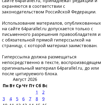
сайте 64parallel.ru, принадлежат редакции и
охраняются в соответствии с
законодательством Российской Федерации.
Использование материалов, опубликованных
на сайте 64parallel.ru допускается только с
письменного разрешения правообладателя и
с обязательной прямой гиперссылкой на
страницу, с которой материал заимствован.
Гиперссылка должна размещаться
непосредственно в тексте, воспроизводящем
оригинальный материал 64parallel.ru, до или
после цитируемого блока.
Август 2026
Пн
Вт
Ср
Чт
Пт
Сб
Вс
1
2
3
4
5
6
7
8
9