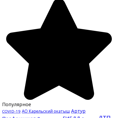
Популярное
Артур
АО Карельский окатыш
COVID-19