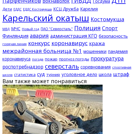
ДТП
ГИБДД
Парфенчиков
Вокнаволок
Госдума
КСЦ Дружба
Карелия
Дети
ЕДДС Костомукша
ЕДДС
Карельский окатыш
Костомукша
Полиция
Спорт
МЧС
ПАО "Северсталь"
МВД
Новый год
авария
Финляндия
администрация КГО
безопасность
конкурс
коронавирус
кража
горячая линия
межрайонная больница №1
мошенники
пандемия
прокуратура
коронавируса
пожар
прогноз погоды
погода
северсталь
роспотребнадзор
соревнования
спортивная
суд
штраф
уголовное дело
школа
статистика
турнир
школа
Вам также может понравиться