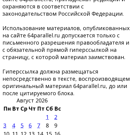
охраняются в соответствии с
законодательством Российской Федерации.
Использование материалов, опубликованных
на сайте 64parallel.ru допускается только с
письменного разрешения правообладателя и
с обязательной прямой гиперссылкой на
страницу, с которой материал заимствован.
Гиперссылка должна размещаться
непосредственно в тексте, воспроизводящем
оригинальный материал 64parallel.ru, до или
после цитируемого блока.
Август 2026
Пн
Вт
Ср
Чт
Пт
Сб
Вс
1
2
3
4
5
6
7
8
9
10
11
12
13
14
15
16