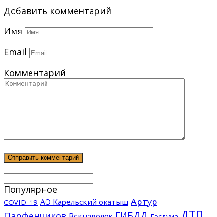
Добавить комментарий
Имя
Email
Комментарий
Популярное
Артур
АО Карельский окатыш
COVID-19
ДТП
ГИБДД
Парфенчиков
Вокнаволок
Госдума