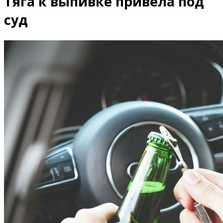
Тяга к выпивке привела под
суд