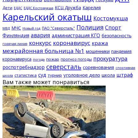
КСЦ Дружба
Карелия
Дети
ЕДДС Костомукша
ЕДДС
Карельский окатыш
Костомукша
Полиция
Спорт
МЧС
ПАО "Северсталь"
МВД
Новый год
авария
Финляндия
администрация КГО
безопасность
конкурс
коронавирус
кража
горячая линия
межрайонная больница №1
мошенники
пандемия
прокуратура
коронавируса
пожар
прогноз погоды
погода
северсталь
роспотребнадзор
соревнования
спортивная
суд
штраф
уголовное дело
школа
статистика
турнир
школа
Вам также может понравиться