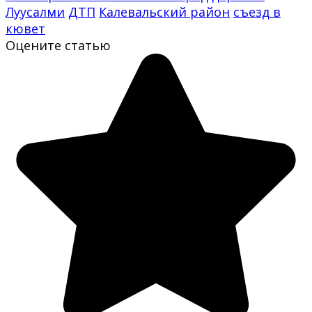
Луусалми
ДТП
Калевальский район
съезд в
кювет
Оцените статью