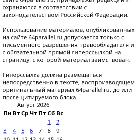
охраняются в соответствии с
законодательством Российской Федерации.
Использование материалов, опубликованных
на сайте 64parallel.ru допускается только с
письменного разрешения правообладателя и
с обязательной прямой гиперссылкой на
страницу, с которой материал заимствован.
Гиперссылка должна размещаться
непосредственно в тексте, воспроизводящем
оригинальный материал 64parallel.ru, до или
после цитируемого блока.
Август 2026
Пн
Вт
Ср
Чт
Пт
Сб
Вс
1
2
3
4
5
6
7
8
9
10
11
12
13
14
15
16