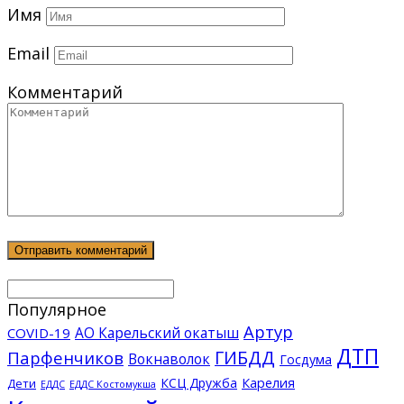
Имя
Email
Комментарий
Популярное
Артур
АО Карельский окатыш
COVID-19
ДТП
ГИБДД
Парфенчиков
Вокнаволок
Госдума
КСЦ Дружба
Карелия
Дети
ЕДДС Костомукша
ЕДДС