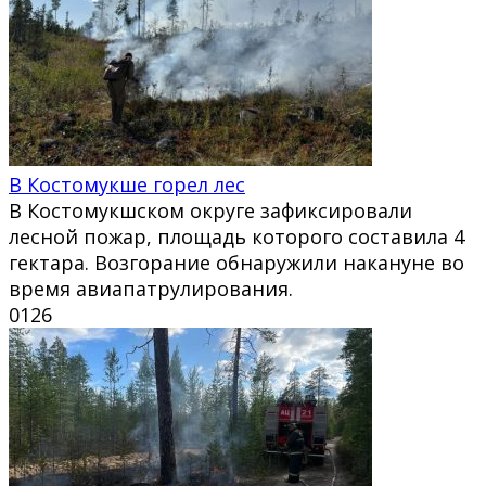
В Костомукше горел лес
В Костомукшском округе зафиксировали
лесной пожар, площадь которого составила 4
гектара. Возгорание обнаружили накануне во
время авиапатрулирования.
0
126