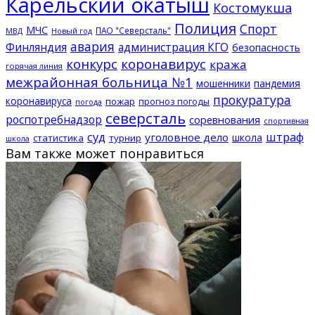
Карельский окатыш
Костомукша
Полиция
Спорт
МЧС
ПАО "Северсталь"
МВД
Новый год
авария
Финляндия
администрация КГО
безопасность
конкурс
коронавирус
кража
горячая линия
межрайонная больница №1
мошенники
пандемия
прокуратура
коронавируса
пожар
прогноз погоды
погода
северсталь
роспотребнадзор
соревнования
спортивная
суд
штраф
уголовное дело
школа
статистика
турнир
школа
Вам также может понравиться