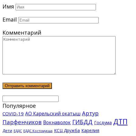
Имя
Email
Комментарий
Популярное
Артур
АО Карельский окатыш
COVID-19
ДТП
ГИБДД
Парфенчиков
Вокнаволок
Госдума
КСЦ Дружба
Карелия
Дети
ЕДДС Костомукша
ЕДДС