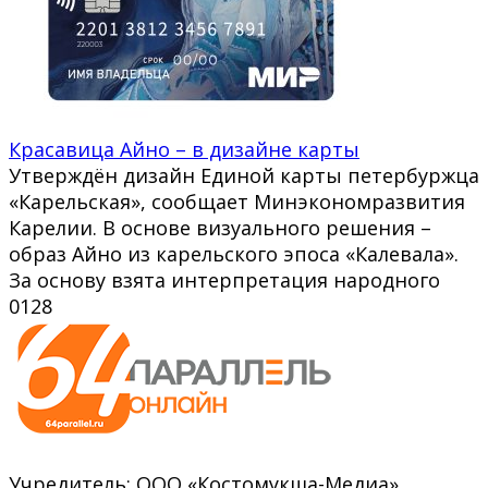
Красавица Айно – в дизайне карты
Утверждён дизайн Единой карты петербуржца
«Карельская», сообщает Минэкономразвития
Карелии. В основе визуального решения –
образ Айно из карельского эпоса «Калевала».
За основу взята интерпретация народного
0
128
Учредитель: ООО «Костомукша-Медиа»