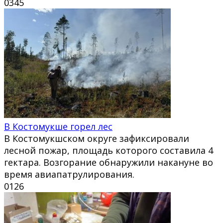
0
345
В Костомукше горел лес
В Костомукшском округе зафиксировали
лесной пожар, площадь которого составила 4
гектара. Возгорание обнаружили накануне во
время авиапатрулирования.
0
126