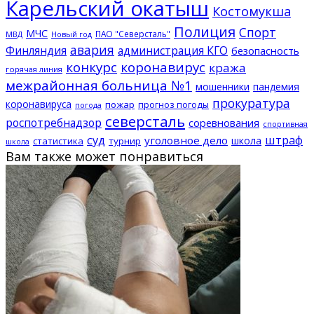
Карельский окатыш
Костомукша
Полиция
Спорт
МЧС
ПАО "Северсталь"
МВД
Новый год
авария
Финляндия
администрация КГО
безопасность
конкурс
коронавирус
кража
горячая линия
межрайонная больница №1
мошенники
пандемия
прокуратура
коронавируса
пожар
прогноз погоды
погода
северсталь
роспотребнадзор
соревнования
спортивная
суд
штраф
уголовное дело
школа
статистика
турнир
школа
Вам также может понравиться