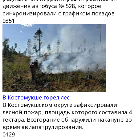
движения автобуса № 528, которое
синхронизировали с графиком поездов.
0
351
В Костомукше горел лес
В Костомукшском округе зафиксировали
лесной пожар, площадь которого составила 4
гектара. Возгорание обнаружили накануне во
время авиапатрулирования.
0
129