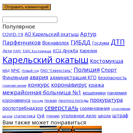
Популярное
Артур
АО Карельский окатыш
COVID-19
ДТП
ГИБДД
Парфенчиков
Вокнаволок
Госдума
КСЦ Дружба
Карелия
Дети
ЕДДС Костомукша
ЕДДС
Карельский окатыш
Костомукша
Полиция
Спорт
МЧС
ПАО "Северсталь"
МВД
Новый год
авария
Финляндия
администрация КГО
безопасность
конкурс
коронавирус
кража
горячая линия
межрайонная больница №1
мошенники
пандемия
прокуратура
коронавируса
пожар
прогноз погоды
погода
северсталь
роспотребнадзор
соревнования
спортивная
суд
штраф
уголовное дело
школа
статистика
турнир
школа
Вам также может понравиться